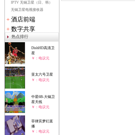
IPTV 无锅卫星（日、韩）
无锅卫星电视接收器
+
酒店前端
+
数字共享
热点排行
DishHD高清卫
星
￥：电议元
亚太六号卫星
￥：电议元
中星6B-大锅卫
星天线
￥：电议元
菲律宾梦幻直
播
￥：电议元