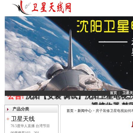
首页
|
卫星天
公告:
沈阳【安装 调试】沈阳卫星电视,
视接收器,韩
产品分类
首页
>
新闻中心
> 房子装修卫星电视如何
联系电话：1
+
卫星天线
76.5度华人直播 台湾节目