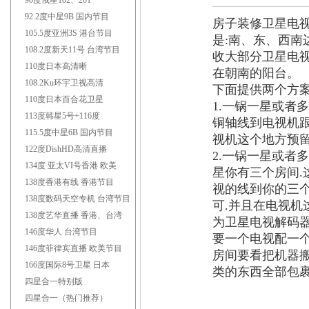
90度俄星102、201
92.2度中星9B 国内节目
房子装修卫星电
105.5度亚洲3S 港台节目
是:南、东、西
108.2度新天11号 台湾节目
收大部分卫星电
110度日本高清晰
在朝南的阳台。
108.2Ku环宇卫视高清
下面提供两个方
110度日本百合花卫星
1.一锅一星或者
113度韩星5号+116度
铜轴线到电视机跟
115.5度中星6B 国内节目
视机这个地方预留
122度DishHD高清直播
2.一锅一星或者
134度 亚太VI号香港 欧美
星你有三个房间
138度香港有线 香港节目
视的线到你的三个
138度数码天空专机 台湾节目
可.并且在电视机
138度艺华直播 香港、台湾
为卫星电视解码
146度华人 台湾节目
要一个电视配一
146度菲律宾直播 欧美节目
房间要看把机器
166度国际8号卫星 日本
类的东西全部包裹
四星合一特别版
四星合一（热门推荐）