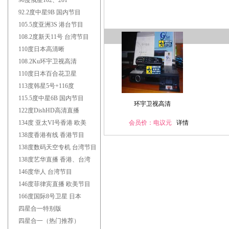
90度俄星102、201
92.2度中星9B 国内节目
105.5度亚洲3S 港台节目
108.2度新天11号 台湾节目
110度日本高清晰
108.2Ku环宇卫视高清
110度日本百合花卫星
113度韩星5号+116度
115.5度中星6B 国内节目
环宇卫视高清
122度DishHD高清直播
134度 亚太VI号香港 欧美
会员价：电议元
详情
138度香港有线 香港节目
138度数码天空专机 台湾节目
138度艺华直播 香港、台湾
146度华人 台湾节目
146度菲律宾直播 欧美节目
166度国际8号卫星 日本
四星合一特别版
四星合一（热门推荐）