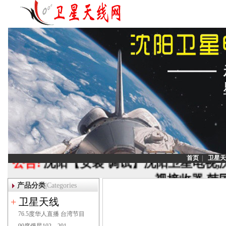
公告:
沈阳【安装 调试】沈阳卫星电视,
首页
|
卫星天
视接收器,韩
产品分类
|Categories
联系电话：1
+
卫星天线
76.5度华人直播 台湾节目