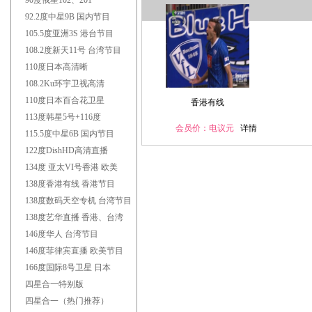
90度俄星102、201
92.2度中星9B 国内节目
105.5度亚洲3S 港台节目
108.2度新天11号 台湾节目
110度日本高清晰
108.2Ku环宇卫视高清
110度日本百合花卫星
香港有线
113度韩星5号+116度
会员价：电议元
详情
115.5度中星6B 国内节目
122度DishHD高清直播
134度 亚太VI号香港 欧美
138度香港有线 香港节目
138度数码天空专机 台湾节目
138度艺华直播 香港、台湾
146度华人 台湾节目
146度菲律宾直播 欧美节目
166度国际8号卫星 日本
四星合一特别版
四星合一（热门推荐）