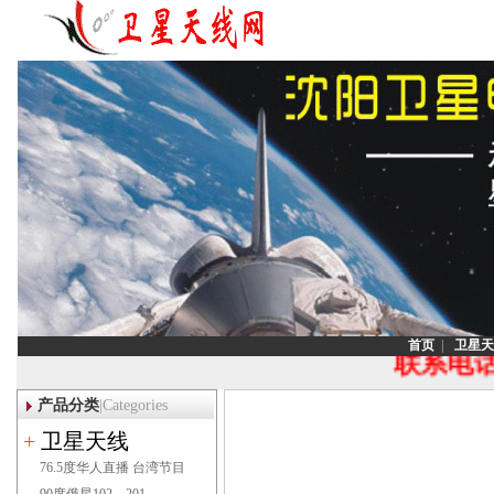
公告:
沈阳【安装 调试】沈阳卫星电视,
视接收器,韩
首页
|
卫星天
联系电话：1
产品分类
|Categories
+
卫星天线
76.5度华人直播 台湾节目