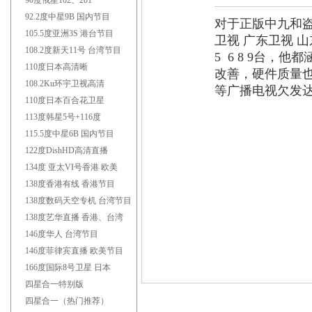
90度俄星102、201
92.2度中星9B 国内节目
对于正版中九和
105.5度亚洲3S 港台节目
卫视 广东卫视 
108.2度新天11号 台湾节目
5 6 8 9台
110度日本高清晰
改善，硬件质量也
108.2Ku环宇卫视高清
等广播电视欠发
110度日本百合花卫星
113度韩星5号+116度
115.5度中星6B 国内节目
122度DishHD高清直播
134度 亚太VI号香港 欧美
138度香港有线 香港节目
138度数码天空专机 台湾节目
138度艺华直播 香港、台湾
146度华人 台湾节目
146度菲律宾直播 欧美节目
166度国际8号卫星 日本
四星合一特别版
四星合一（热门推荐）