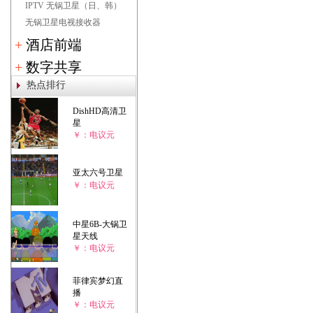
IPTV 无锅卫星（日、韩）
无锅卫星电视接收器
+
酒店前端
+
数字共享
热点排行
DishHD高清卫
星
￥：电议元
亚太六号卫星
￥：电议元
中星6B-大锅卫
星天线
￥：电议元
菲律宾梦幻直
播
￥：电议元