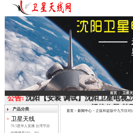
首页
|
卫星天
公告:
沈阳【安装 调试】沈阳卫星电视,
视接收器,韩
产品分类
首页
>
新闻中心
> 正版和盗版中九节目对
联系电话：1
+
卫星天线
76.5度华人直播 台湾节目