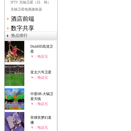
IPTV 无锅卫星（日、韩）
无锅卫星电视接收器
+
酒店前端
+
数字共享
热点排行
DishHD高清卫
星
￥：电议元
亚太六号卫星
￥：电议元
中星6B-大锅卫
星天线
￥：电议元
菲律宾梦幻直
播
￥：电议元