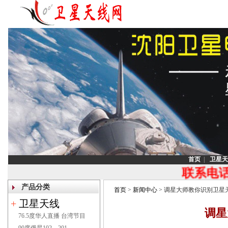
公告:
沈阳【安装 调试】沈阳卫星电视,
视接收器,韩
首页
|
卫星天
联系电话：1
产品分类
首页
>
新闻中心
> 调星大师教你识别卫星天
+
卫星天线
调星
76.5度华人直播 台湾节目