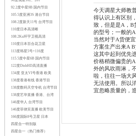
90度俄星102、201
92.2度中星9B 国内节目
今天调星大师教普
105.5度亚洲3S 港台节目
得认识上有区别，
108.2度新天11号 台湾节目
致，但是是A，
110度日本高清晰
的型号；一般的A
108.2Ku环宇卫视高清
当然对于A货便
110度日本百合花卫星
方案生产出来A 
113度韩星5号+116度
这其中起到优先
115.5度中星6B 国内节目
价格稍微偏贵的A
122度DishHD高清直播
外的风吹雨淋，
134度 亚太VI号香港 欧美
啦，往往一场大
138度香港有线 香港节目
无法使用。所以消
138度数码天空专机 台湾节目
宜忽略质量的，造
138度艺华直播 香港、台湾
146度华人 台湾节目
146度菲律宾直播 欧美节目
166度国际8号卫星 日本
四星合一特别版
四星合一（热门推荐）