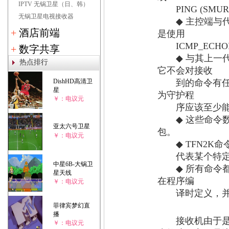
IPTV 无锅卫星（日、韩）
PING (SMUR
无锅卫星电视接收器
◆
主控端与
+
酒店前端
是使用
ICMP_ECHO
+
数字共享
◆
与其上一
热点排行
它不会对接收
DishHD高清卫
到的命令有任何
星
为守护程
￥：电议元
序应该至少能
◆
这些命令
亚太六号卫星
包。
￥：电议元
◆
TFN2K
命
代表某个特定命
中星6B-大锅卫
◆
所有命令
星天线
在程序编
￥：电议元
译时定义，并
菲律宾梦幻直
播
接收机由于是在
￥：电议元