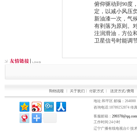
俯仰驱动到90度
定，以减小风压
新油漆一次，气
有剥落为原则。
注润滑油．方位
卫星信号时能调
地址:和平区 邮编：264000
咨询电话:
18789252874
传真：
客服邮箱：
299370@qq.com
工作时间:24小时
辽宁广播有线电视台© 技术