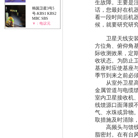
生故障。主要是
韩国卫星3号5
话，您最好在机器
号-KBS1 KBS2
看一段时间后机
MBC SBS
￥：电议元
候，就要研究研
卫星天线安装调
方位角、俯仰角
际收测效果，定
收状态。为防止
基座时应使基座
季节到来之前必
从室外卫星高频
金属管道与电缆
室内卫星接收机
线馈源口面薄膜
气、水珠或异物
取措施及时清除
高频头与馈线的
脂密封。在有台