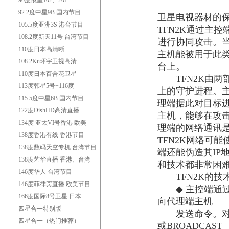
90度俄星102、201
92.2度中星9B 国内节目
卫星电视器材的
105.5度亚洲3S 港台节目
TFN2K
通过主控
108.2度新天11号 台湾节目
进行协同攻击。
110度日本高清晰
主机能被用于此
108.2Ku环宇卫视高清
台上。
110度日本百合花卫星
TFN2K
由两
113度韩星5号+116度
上的守护进程。
115.5度中星6B 国内节目
理端据此对目标
122度DishHD高清直播
主机，能够在攻
134度 亚太VI号香港 欧美
理端的网络通讯
138度香港有线 香港节目
TFN2K
网络可能
138度数码天空专机 台湾节目
端还能伪造其
IP
138度艺华直播 香港、台湾
和技术都非常困
146度华人 台湾节目
TFN2K
的技
146度菲律宾直播 欧美节目
◆
主控端通
166度国际8号卫星 日本
向代理端主机
四星合一特别版
发送命令。对
四星合一（热门推荐）
或
BROADCAST