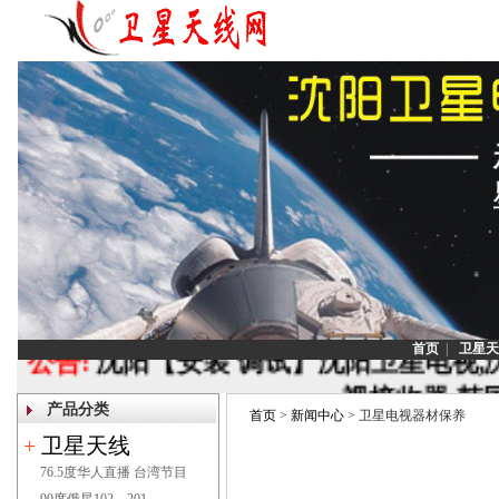
首页
|
卫星天
公告:
沈阳【安装 调试】沈阳卫星电视,
视接收器,韩
产品分类
首页
>
新闻中心
> 卫星电视器材保养
联系电话：1
+
卫星天线
76.5度华人直播 台湾节目