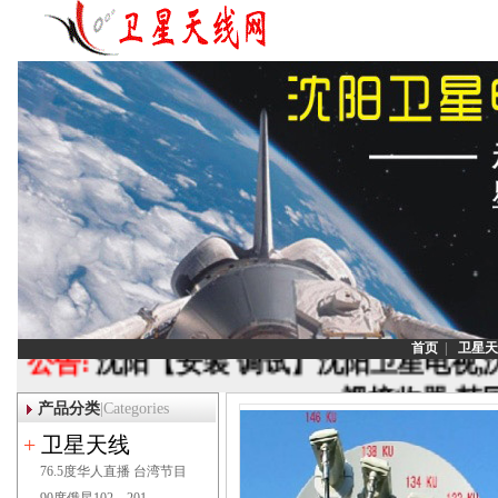
首页
|
卫星天
公告:
沈阳【安装 调试】沈阳卫星电视,
视接收器,韩
产品分类
|Categories
联系电话：1
+
卫星天线
76.5度华人直播 台湾节目