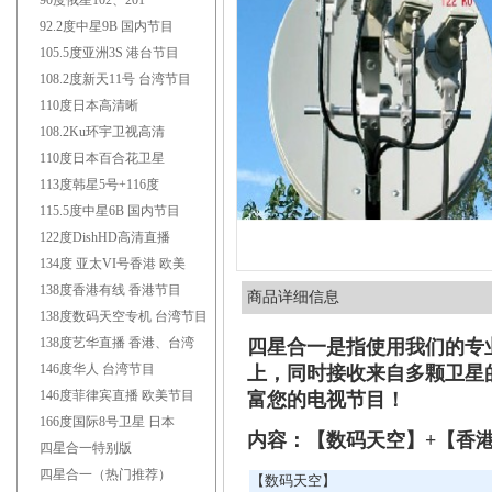
90度俄星102、201
92.2度中星9B 国内节目
105.5度亚洲3S 港台节目
108.2度新天11号 台湾节目
110度日本高清晰
108.2Ku环宇卫视高清
110度日本百合花卫星
113度韩星5号+116度
115.5度中星6B 国内节目
122度DishHD高清直播
134度 亚太VI号香港 欧美
138度香港有线 香港节目
商品详细信息
138度数码天空专机 台湾节目
138度艺华直播 香港、台湾
四星合一是指使用我们的专
146度华人 台湾节目
上，同时接收来自多颗卫星
146度菲律宾直播 欧美节目
富您的电视节目！
166度国际8号卫星 日本
内容：【数码天空】+【香
四星合一特别版
四星合一（热门推荐）
【数码天空】