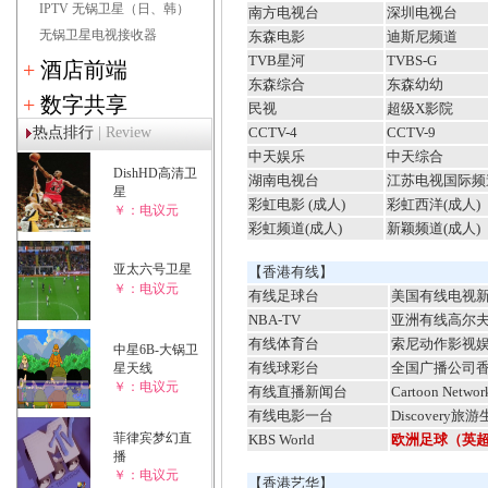
IPTV 无锅卫星（日、韩）
南方电视台
深圳电视台
无锅卫星电视接收器
东森电影
迪斯尼频道
TVB星河
TVBS-G
+
酒店前端
东森综合
东森幼幼
+
数字共享
民视
超级X影院
热点排行
| Review
CCTV-4
CCTV-9
中天娱乐
中天综合
DishHD高清卫
湖南电视台
江苏电视国际频
星
彩虹电影 (成人)
彩虹西洋(成人)
￥：电议元
彩虹频道(成人)
新颖频道(成人)
亚太六号卫星
【香港有线】
￥：电议元
有线足球台
美国有线电视
NBA-TV
亚洲有线高尔夫频道
有线体育台
索尼动作影视娱乐
中星6B-大锅卫
有线球彩台
全国广播公司香港
星天线
￥：电议元
有线直播新闻台
Cartoon Net
有线电影一台
Discovery旅
菲律宾梦幻直
KBS World
欧洲足球（英
播
￥：电议元
【香港艺华】