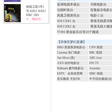
亚洲电视本港台
天映电影台
韩国卫星3号5
法国时装台
贺曼娱乐电影
号-KBS1 KBS2
MBC SBS
风凰卫视资讯台
电影-2 台
￥：电议元
SOCCER1 台
香港无线星河
SOCCER2 台
香港无线 8 频
TVBS 黄金娱乐台等20个频道
【菲律宾梦幻直播】
HBO 美国票房电影台
CNN 美国
Cinemax 热门电影
BBC 英国
Star Movi (美)
ABC Asia
AXN 动作电影台
DW TV
Hallmark 豪玛电影台
Australia
ESPN 全美体育网
MBC 韩国
音乐频道
卡拉OK
中天综合频道(台